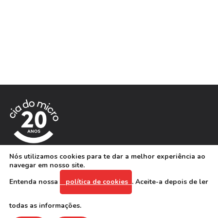
Nós utilizamos cookies para te dar a melhor experiência ao
Locação de equipamentos de TI e gestão de ativos.
navegar em nosso site.
Entenda nossa
política de cookies
. Aceite-a depois de ler
Contatos
todas as informações.